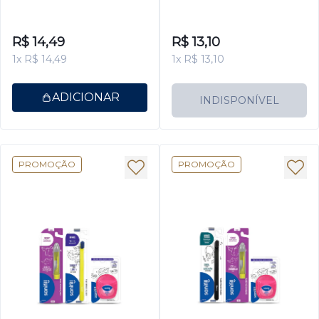
Leve mais, Pague Menos
R$ 14,49
R$ 13,10
1x R$ 14,49
1x R$ 13,10
ADICIONAR
INDISPONÍVEL
PROMOÇÃO
PROMOÇÃO