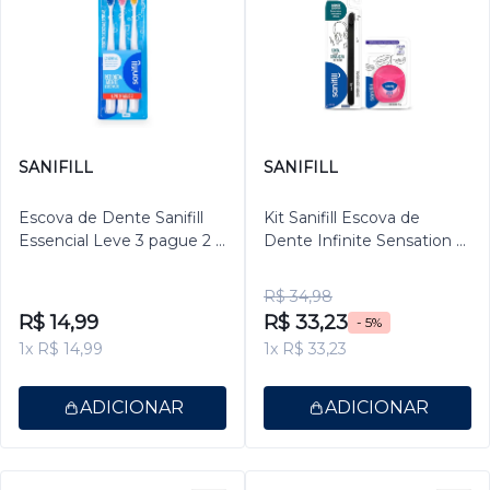
SANIFILL
SANIFILL
Escova de Dente Sanifill
Kit Sanifill Escova de
Essencial Leve 3 pague 2 -
Dente Infinite Sensation e
Cerdas Macias – Cores
Fio Dental Infinite 25m
sortidas
R$ 34,98
R$ 14,99
R$ 33,23
- 5%
1x R$ 14,99
1x R$ 33,23
ADICIONAR
ADICIONAR