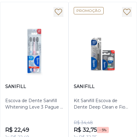
PROMOÇÃO
SANIFILL
SANIFILL
Escova de Dente Sanifill
Kit Sanifill Escova de
Whitening Leve 3 Pague 2
Dente Deep Clean e Fio
– Cerdas Maciais – Cores
Dental Extrafino Sabor
Sortidas
Menta 125m
R$ 34,48
R$ 22,49
R$ 32,75
- 5%