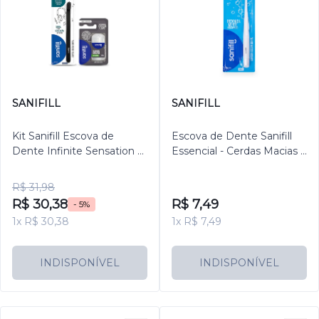
SANIFILL
SANIFILL
Kit Sanifill Escova de
Escova de Dente Sanifill
Dente Infinite Sensation e
Essencial - Cerdas Macias –
Fio Dental Extrafino Sabor
Cores sortidas
Menta 100m
R$ 31,98
R$ 30,38
R$ 7,49
- 5%
1x R$ 30,38
1x R$ 7,49
INDISPONÍVEL
INDISPONÍVEL