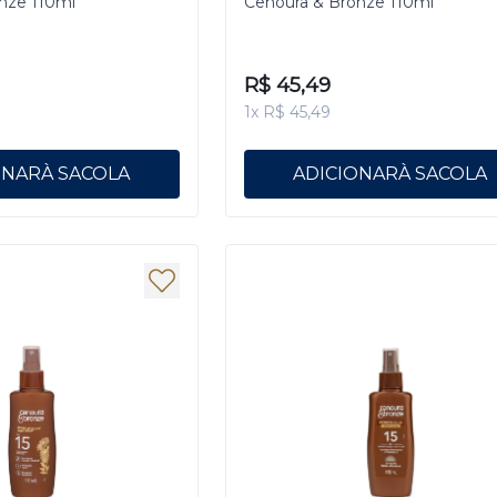
nze 110ml
Cenoura & Bronze 110ml
R$ 45,49
1x R$ 45,49
ONAR
ADICIONAR