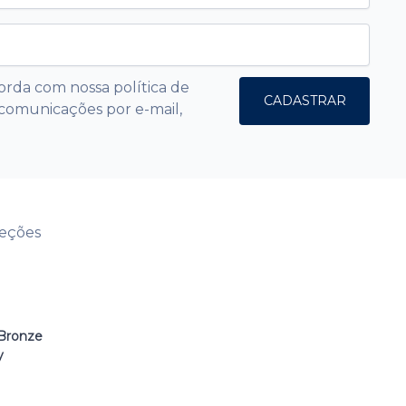
orda com nossa política de
CADASTRAR
comunicações por e-mail,
leções
Bronze
y