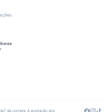
leções
Bronze
y
ção" da compra. A aceitação dos