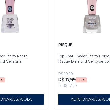
RISQUÉ
dor Efeito Paetê
Top Coat Fixador Efeito Holog
nd Gel 9,5ml
Risqué Diamond Gel Cybercol
Pixelizado 9,5 mL
R$ 19,99
R$ 17,99
0%
- 10%
1x R$ 17,99
IONAR
ADICIONAR