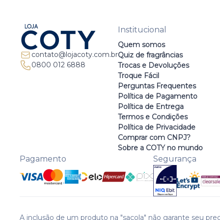
Institucional
Quem somos
contato@lojacoty.com.br
Quiz de fragrâncias
0800 012 6888
Trocas e Devoluções
Troque Fácil
Perguntas Frequentes
Política de Pagamento
Política de Entrega
Termos e Condições
Política de Privacidade
Comprar com CNPJ?
Sobre a COTY no mundo
Pagamento
Segurança
A inclusão de um produto na "sacola" não garante seu preç