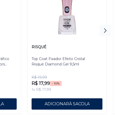
RISQUÉ
ráfico
Top Coat Fixador Efeito Cristal
ors
Risqué Diamond Gel 9,5ml
R$ 19,99
R$ 17,99
- 10%
1x R$ 17,99
ADICIONAR