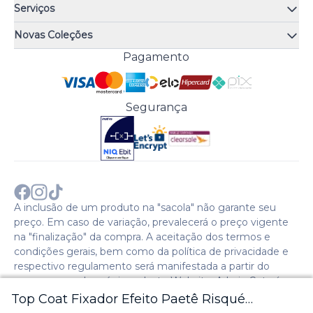
Quem somos
Serviços
Quiz de fragrâncias
Atendimento
Trocas e Devoluções
Novas Coleções
Meus Pedidos
Troque Fácil
Monange
Pagamento
Minha Conta
Perguntas Frequentes
Risqué
Trabalhe Conosco
Política de Pagamento
Bozzano
Preferências de Cookies
Política de Entrega
Paixão
Acesso Funcionários
Termos e Condições
Segurança
Cenoura & Bronze
Política de Privacidade
Black Friday
Comprar com CNPJ?
Sobre a COTY no mundo
A inclusão de um produto na "sacola" não garante seu
preço. Em caso de variação, prevalecerá o preço vigente
na "finalização" da compra. A aceitação dos termos e
condições gerais, bem como da política de privacidade e
respectivo regulamento será manifestada a partir do
acesso e uso das páginas deste Website. A Loja Coty é
operada pela Social S.A. | CNPJ: 28.511.223/0007-28 |
Top Coat Fixador Efeito Paetê Risqué
Endereço: Avenida Caio Cotrim,46. Galpão 1. Itaqui. Itapevi,