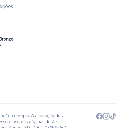
leções
Bronze
y
ção" da compra. A aceitação dos
esso e uso das páginas deste
qui. Itapevi, SP - CEP: 06696-060 -