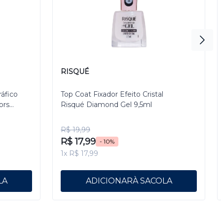
RISQUÉ
ráfico
Top Coat Fixador Efeito Cristal
ors
Risqué Diamond Gel 9,5ml
R$ 19,99
R$ 17,99
- 10%
1x R$ 17,99
ADICIONAR