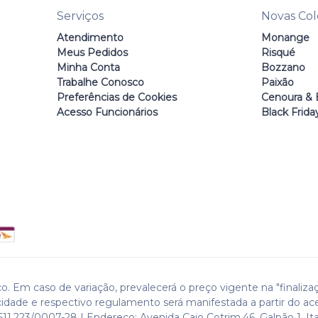
Serviços
Novas Co
Atendimento
Monange
Meus Pedidos
Risqué
Minha Conta
Bozzano
Trabalhe Conosco
Paixão
Preferências de Cookies
Cenoura & 
Acesso Funcionários
Black Frida
o. Em caso de variação, prevalecerá o preço vigente na "finaliza
cidade e respectivo regulamento será manifestada a partir do ac
511.223/0007-28 | Endereço: Avenida Caio Cotrim,46. Galpão 1. Ita