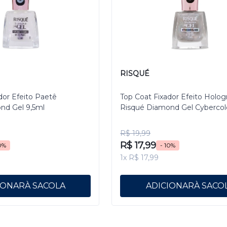
RISQUÉ
dor Efeito Paetê
Top Coat Fixador Efeito Holog
nd Gel 9,5ml
Risqué Diamond Gel Cybercol
Pixelizado 9,5 mL
R$ 19,99
R$ 17,99
0%
- 10%
1x R$ 17,99
IONAR
ADICIONAR