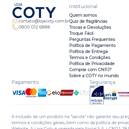
Institucional
Quem somos
contato@lojacoty.com.br
Quiz de fragrâncias
0800 012 6888
Trocas e Devoluções
Troque Fácil
Perguntas Frequentes
Política de Pagamento
Política de Entrega
Termos e Condições
Política de Privacidade
Comprar com CNPJ?
Sobre a COTY no mundo
Pagamento
Segurança
A inclusão de um produto na "sacola" não garante seu preç
termos e condições gerais, bem como da política de priva
Website. A Loja Coty é operada pela Social S.A. | CNPJ: 28.