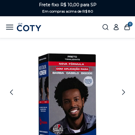
Frete fixo R$ 10,00 para SP
Em compras acima de R$ 80
0
Home
Masculino
Tonalizantes