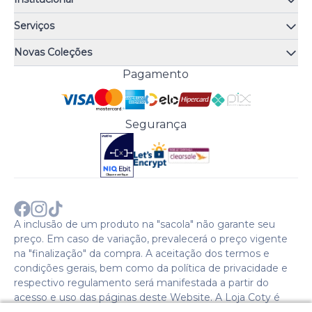
Quem somos
Serviços
Quiz de fragrâncias
Atendimento
Trocas e Devoluções
Novas Coleções
Meus Pedidos
Troque Fácil
Monange
Pagamento
Minha Conta
Perguntas Frequentes
Risqué
Trabalhe Conosco
Política de Pagamento
Bozzano
Preferências de Cookies
Política de Entrega
Paixão
Acesso Funcionários
Termos e Condições
Segurança
Cenoura & Bronze
Política de Privacidade
Black Friday
Comprar com CNPJ?
Sobre a COTY no mundo
A inclusão de um produto na "sacola" não garante seu
preço. Em caso de variação, prevalecerá o preço vigente
na "finalização" da compra. A aceitação dos termos e
condições gerais, bem como da política de privacidade e
respectivo regulamento será manifestada a partir do
acesso e uso das páginas deste Website. A Loja Coty é