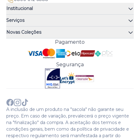
Institucional
Quem somos
Serviços
Quiz de fragrâncias
Atendimento
Trocas e Devoluções
Novas Coleções
Meus Pedidos
Troque Fácil
Monange
Pagamento
Minha Conta
Perguntas Frequentes
Risqué
Trabalhe Conosco
Política de Pagamento
Bozzano
Preferências de Cookies
Política de Entrega
Paixão
Acesso Funcionários
Termos e Condições
Segurança
Cenoura & Bronze
Política de Privacidade
Black Friday
Comprar com CNPJ?
Sobre a COTY no mundo
A inclusão de um produto na "sacola" não garante seu
preço. Em caso de variação, prevalecerá o preço vigente
na "finalização" da compra. A aceitação dos termos e
condições gerais, bem como da política de privacidade e
respectivo regulamento será manifestada a partir do