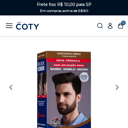
Frete fixo R$ 10,00 para SP
Em compras acima de R$ 80
0
Home
Masculino
Tonalizantes