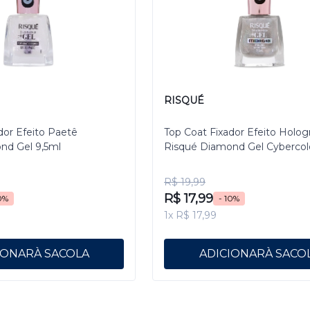
RISQUÉ
dor Efeito Paetê
Top Coat Fixador Efeito Holog
nd Gel 9,5ml
Risqué Diamond Gel Cybercol
Pixelizado 9,5 mL
R$ 19,99
R$ 17,99
0%
- 10%
1x R$ 17,99
IONAR
ADICIONAR