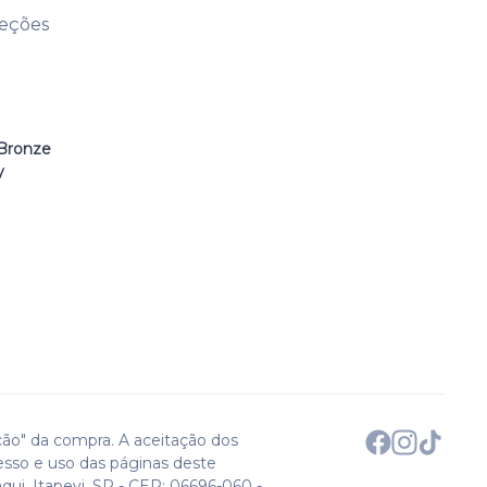
leções
Bronze
y
ção" da compra. A aceitação dos
esso e uso das páginas deste
qui. Itapevi, SP - CEP: 06696-060 -