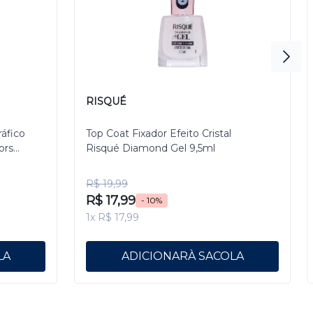
RISQUÉ
ráfico
Top Coat Fixador Efeito Cristal
ors
Risqué Diamond Gel 9,5ml
R$ 19,99
R$ 17,99
- 10%
1x R$ 17,99
ADICIONAR