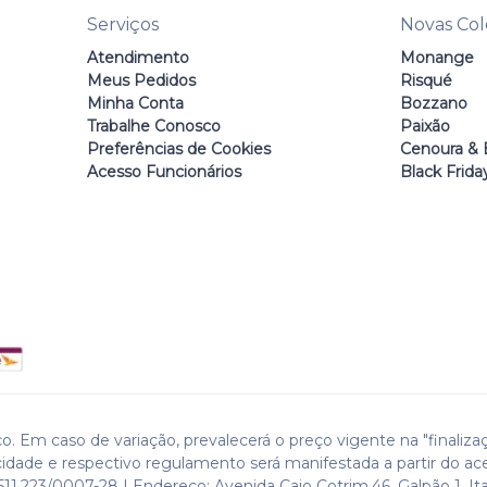
Serviços
Novas Co
Atendimento
Monange
Meus Pedidos
Risqué
Minha Conta
Bozzano
Trabalhe Conosco
Paixão
Preferências de Cookies
Cenoura & 
Acesso Funcionários
Black Frida
o. Em caso de variação, prevalecerá o preço vigente na "finaliza
cidade e respectivo regulamento será manifestada a partir do ac
511.223/0007-28 | Endereço: Avenida Caio Cotrim,46. Galpão 1. Ita