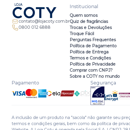
Institucional
Quem somos
contato@lojacoty.com.br
Quiz de fragrâncias
0800 012 6888
Trocas e Devoluções
Troque Fácil
Perguntas Frequentes
Política de Pagamento
Política de Entrega
Termos e Condições
Política de Privacidade
Comprar com CNPJ?
Sobre a COTY no mundo
Pagamento
Segurança
A inclusão de um produto na "sacola" não garante seu preç
termos e condições gerais, bem como da política de priva
Website. A Loja Coty é operada pela Social S.A. | CNPJ: 28.