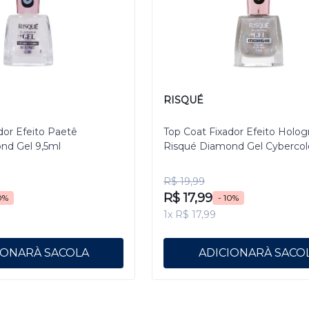
RISQUÉ
dor Efeito Paetê
Top Coat Fixador Efeito Holog
nd Gel 9,5ml
Risqué Diamond Gel Cybercol
Pixelizado 9,5 mL
R$ 19,99
R$ 17,99
0%
- 10%
1x R$ 17,99
IONAR
ADICIONAR