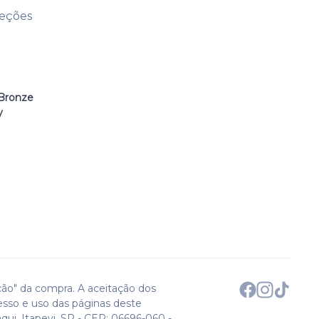
leções
Bronze
y
ção" da compra. A aceitação dos
esso e uso das páginas deste
qui. Itapevi, SP - CEP: 06696-060 -