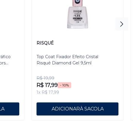
RISQUÉ
ráfico
Top Coat Fixador Efeito Cristal
ors
Risqué Diamond Gel 9,5ml
R$ 19,99
R$ 17,99
- 10%
1x R$ 17,99
ADICIONAR