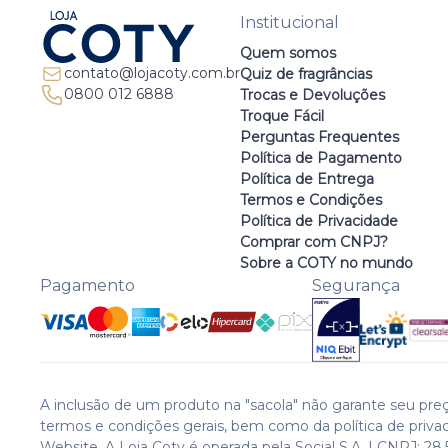
Institucional
Quem somos
contato@lojacoty.com.br
Quiz de fragrâncias
0800 012 6888
Trocas e Devoluções
Troque Fácil
Perguntas Frequentes
Política de Pagamento
Política de Entrega
Termos e Condições
Política de Privacidade
Comprar com CNPJ?
Sobre a COTY no mundo
Pagamento
Segurança
A inclusão de um produto na "sacola" não garante seu preç
termos e condições gerais, bem como da política de priva
Website. A Loja Coty é operada pela Social S.A. | CNPJ: 28.