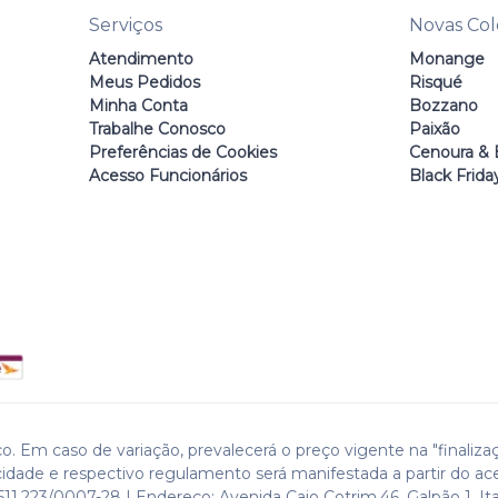
Serviços
Novas Co
Atendimento
Monange
Meus Pedidos
Risqué
Minha Conta
Bozzano
Trabalhe Conosco
Paixão
Preferências de Cookies
Cenoura & 
Acesso Funcionários
Black Frida
o. Em caso de variação, prevalecerá o preço vigente na "finaliza
cidade e respectivo regulamento será manifestada a partir do ac
511.223/0007-28 | Endereço: Avenida Caio Cotrim,46. Galpão 1. Ita