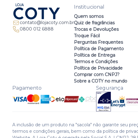
Institucional
Quem somos
contato@lojacoty.com.br
Quiz de fragrâncias
0800 012 6888
Trocas e Devoluções
Troque Fácil
Perguntas Frequentes
Política de Pagamento
Política de Entrega
Termos e Condições
Política de Privacidade
Comprar com CNPJ?
Sobre a COTY no mundo
Pagamento
Segurança
A inclusão de um produto na "sacola" não garante seu preç
termos e condições gerais, bem como da política de priva
Website. A Loja Coty é operada pela Social S.A. | CNPJ: 28.