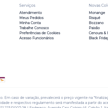
Serviços
Novas Co
Atendimento
Monange
Meus Pedidos
Risqué
Minha Conta
Bozzano
Trabalhe Conosco
Paixão
Preferências de Cookies
Cenoura & 
Acesso Funcionários
Black Frida
o. Em caso de variação, prevalecerá o preço vigente na "finaliza
cidade e respectivo regulamento será manifestada a partir do ac
511.223/0007-28 | Endereço: Avenida Caio Cotrim,46. Galpão 1. Ita