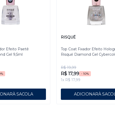
RISQUÉ
dor Efeito Paetê
Top Coat Fixador Efeito Holog
nd Gel 9,5ml
Risqué Diamond Gel Cybercol
Pixelizado 9,5 mL
R$ 19,99
R$ 17,99
0%
- 10%
1x R$ 17,99
IONAR
ADICIONAR