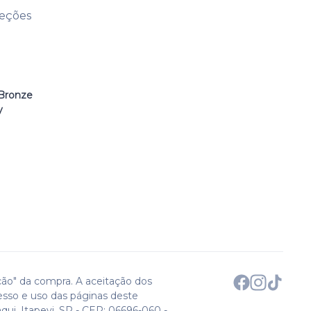
leções
Bronze
y
ção" da compra. A aceitação dos
esso e uso das páginas deste
qui. Itapevi, SP - CEP: 06696-060 -