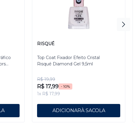
RISQUÉ
ráfico
Top Coat Fixador Efeito Cristal
ors
Risqué Diamond Gel 9,5ml
R$ 19,99
R$ 17,99
- 10%
1x R$ 17,99
ADICIONAR