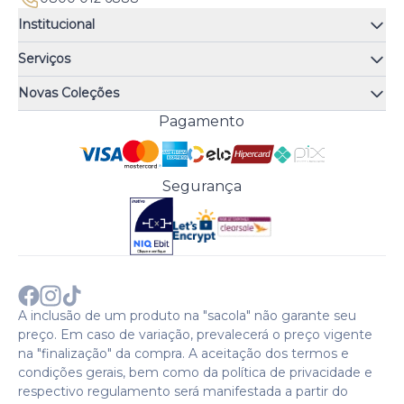
Institucional
Quem somos
Serviços
Quiz de fragrâncias
Atendimento
Trocas e Devoluções
Novas Coleções
Meus Pedidos
Troque Fácil
Monange
Pagamento
Minha Conta
Perguntas Frequentes
Risqué
Trabalhe Conosco
Política de Pagamento
Bozzano
Preferências de Cookies
Política de Entrega
Paixão
Acesso Funcionários
Termos e Condições
Segurança
Cenoura & Bronze
Política de Privacidade
Black Friday
Comprar com CNPJ?
Sobre a COTY no mundo
A inclusão de um produto na "sacola" não garante seu
preço. Em caso de variação, prevalecerá o preço vigente
na "finalização" da compra. A aceitação dos termos e
condições gerais, bem como da política de privacidade e
respectivo regulamento será manifestada a partir do