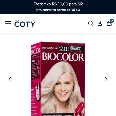
Frete fixo R$ 10,00 para SP
Em compras acima de R$ 80
0
Home
Cabelos
Tinturas