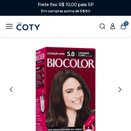
Frete fixo R$ 10,00 para SP
Em compras acima de R$ 80
0
Home
Cabelos
Tinturas