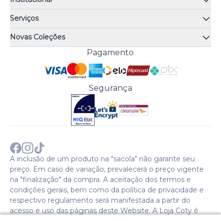
Quem somos
Serviços
Quiz de fragrâncias
Atendimento
Trocas e Devoluções
Novas Coleções
Meus Pedidos
Troque Fácil
Monange
Pagamento
Minha Conta
Perguntas Frequentes
Risqué
Trabalhe Conosco
Política de Pagamento
Bozzano
Preferências de Cookies
Política de Entrega
Paixão
Acesso Funcionários
Termos e Condições
Segurança
Cenoura & Bronze
Política de Privacidade
Black Friday
Comprar com CNPJ?
Sobre a COTY no mundo
A inclusão de um produto na "sacola" não garante seu
preço. Em caso de variação, prevalecerá o preço vigente
na "finalização" da compra. A aceitação dos termos e
condições gerais, bem como da política de privacidade e
respectivo regulamento será manifestada a partir do
acesso e uso das páginas deste Website. A Loja Coty é