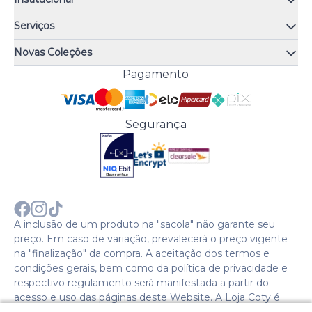
Quem somos
Serviços
Quiz de fragrâncias
Atendimento
Trocas e Devoluções
Novas Coleções
Meus Pedidos
Troque Fácil
Monange
Pagamento
Minha Conta
Perguntas Frequentes
Risqué
Trabalhe Conosco
Política de Pagamento
Bozzano
Preferências de Cookies
Política de Entrega
Paixão
Acesso Funcionários
Termos e Condições
Segurança
Cenoura & Bronze
Política de Privacidade
Black Friday
Comprar com CNPJ?
Sobre a COTY no mundo
A inclusão de um produto na "sacola" não garante seu
preço. Em caso de variação, prevalecerá o preço vigente
na "finalização" da compra. A aceitação dos termos e
condições gerais, bem como da política de privacidade e
respectivo regulamento será manifestada a partir do
acesso e uso das páginas deste Website. A Loja Coty é