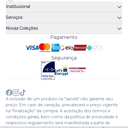
Institucional
Quem somos
Serviços
Quiz de fragrâncias
Atendimento
Trocas e Devoluções
Novas Coleções
Meus Pedidos
Troque Fácil
Monange
Pagamento
Minha Conta
Perguntas Frequentes
Risqué
Trabalhe Conosco
Política de Pagamento
Bozzano
Preferências de Cookies
Política de Entrega
Paixão
Acesso Funcionários
Termos e Condições
Segurança
Cenoura & Bronze
Política de Privacidade
Black Friday
Comprar com CNPJ?
Sobre a COTY no mundo
A inclusão de um produto na "sacola" não garante seu
preço. Em caso de variação, prevalecerá o preço vigente
na "finalização" da compra. A aceitação dos termos e
condições gerais, bem como da política de privacidade e
respectivo regulamento será manifestada a partir do