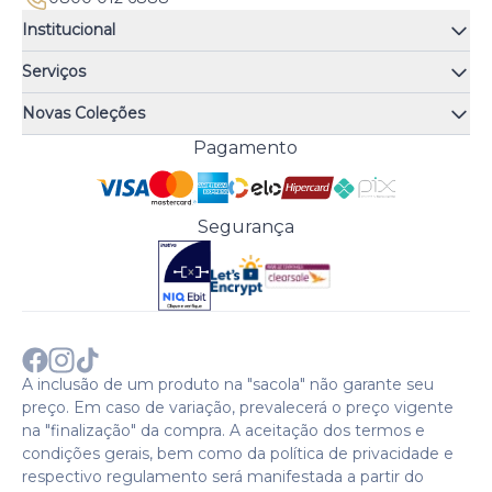
Institucional
Quem somos
Serviços
Quiz de fragrâncias
Atendimento
Trocas e Devoluções
Novas Coleções
Meus Pedidos
Troque Fácil
Monange
Pagamento
Minha Conta
Perguntas Frequentes
Risqué
Trabalhe Conosco
Política de Pagamento
Bozzano
Preferências de Cookies
Política de Entrega
Paixão
Acesso Funcionários
Termos e Condições
Segurança
Cenoura & Bronze
Política de Privacidade
Black Friday
Comprar com CNPJ?
Sobre a COTY no mundo
A inclusão de um produto na "sacola" não garante seu
preço. Em caso de variação, prevalecerá o preço vigente
na "finalização" da compra. A aceitação dos termos e
condições gerais, bem como da política de privacidade e
respectivo regulamento será manifestada a partir do