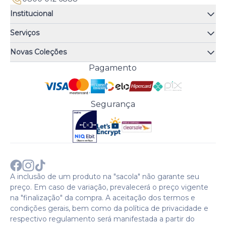
Institucional
Quem somos
Serviços
Quiz de fragrâncias
Atendimento
Trocas e Devoluções
Novas Coleções
Meus Pedidos
Troque Fácil
Monange
Pagamento
Minha Conta
Perguntas Frequentes
Risqué
Trabalhe Conosco
Política de Pagamento
Bozzano
Preferências de Cookies
Política de Entrega
Paixão
Acesso Funcionários
Termos e Condições
Segurança
Cenoura & Bronze
Política de Privacidade
Black Friday
Comprar com CNPJ?
Sobre a COTY no mundo
A inclusão de um produto na "sacola" não garante seu
preço. Em caso de variação, prevalecerá o preço vigente
na "finalização" da compra. A aceitação dos termos e
condições gerais, bem como da política de privacidade e
respectivo regulamento será manifestada a partir do