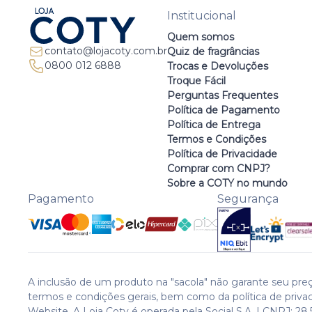
Institucional
Quem somos
contato@lojacoty.com.br
Quiz de fragrâncias
0800 012 6888
Trocas e Devoluções
Troque Fácil
Perguntas Frequentes
Política de Pagamento
Política de Entrega
Termos e Condições
Política de Privacidade
Comprar com CNPJ?
Sobre a COTY no mundo
Pagamento
Segurança
A inclusão de um produto na "sacola" não garante seu preç
termos e condições gerais, bem como da política de priva
Website. A Loja Coty é operada pela Social S.A. | CNPJ: 28.