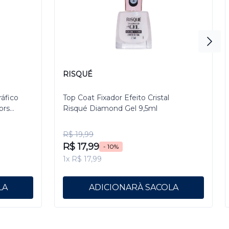
RISQUÉ
ráfico
Top Coat Fixador Efeito Cristal
ors
Risqué Diamond Gel 9,5ml
R$ 19,99
R$ 17,99
- 10%
1x R$ 17,99
ADICIONAR