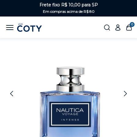
Frete fixo R$ 10,00 para SP
Em compras acima de R$ 80
0
Home
Perfumaria
Masculino