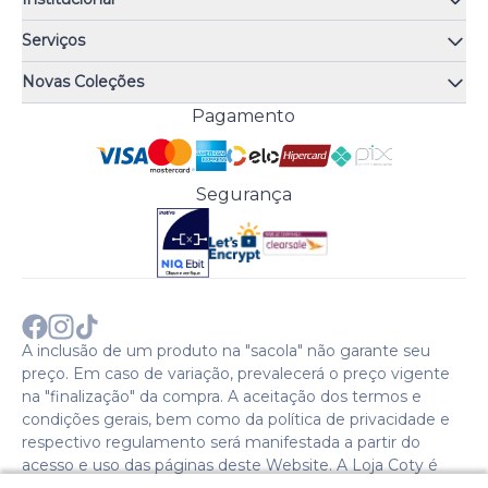
Quem somos
Serviços
Quiz de fragrâncias
Atendimento
Trocas e Devoluções
Novas Coleções
Meus Pedidos
Troque Fácil
Monange
Pagamento
Minha Conta
Perguntas Frequentes
Risqué
Trabalhe Conosco
Política de Pagamento
Bozzano
Preferências de Cookies
Política de Entrega
Paixão
Acesso Funcionários
Termos e Condições
Segurança
Cenoura & Bronze
Política de Privacidade
Black Friday
Comprar com CNPJ?
Sobre a COTY no mundo
A inclusão de um produto na "sacola" não garante seu
preço. Em caso de variação, prevalecerá o preço vigente
na "finalização" da compra. A aceitação dos termos e
condições gerais, bem como da política de privacidade e
respectivo regulamento será manifestada a partir do
acesso e uso das páginas deste Website. A Loja Coty é