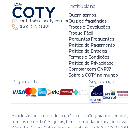
Institucional
Quem somos
contato@lojacoty.com.br
Quiz de fragrâncias
0800 012 6888
Trocas e Devoluções
Troque Fácil
Perguntas Frequentes
Política de Pagamento
Política de Entrega
Termos e Condições
Política de Privacidade
Comprar com CNPJ?
Sobre a COTY no mundo
Pagamento
Segurança
A inclusão de um produto na "sacola" não garante seu preç
termos e condições gerais, bem como da política de priva
Website. A Loja Coty é operada pela Social S.A. | CNPJ: 28.