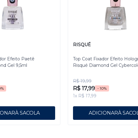
RISQUÉ
dor Efeito Paetê
Top Coat Fixador Efeito Holog
nd Gel 9,5ml
Risqué Diamond Gel Cybercol
Pixelizado 9,5 mL
R$ 19,99
R$ 17,99
0%
- 10%
1x R$ 17,99
IONAR
ADICIONAR