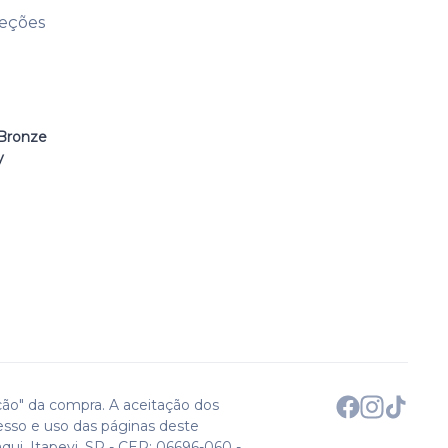
leções
Bronze
y
ção" da compra. A aceitação dos
esso e uso das páginas deste
qui. Itapevi, SP - CEP: 06696-060 -