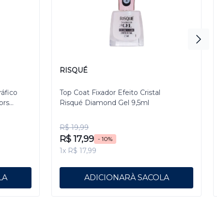
RISQUÉ
ráfico
Top Coat Fixador Efeito Cristal
ors
Risqué Diamond Gel 9,5ml
R$ 19,99
R$ 17,99
- 10%
1x R$ 17,99
ADICIONAR