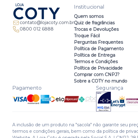
Institucional
Quem somos
contato@lojacoty.com.br
Quiz de fragrâncias
0800 012 6888
Trocas e Devoluções
Troque Fácil
Perguntas Frequentes
Política de Pagamento
Política de Entrega
Termos e Condições
Política de Privacidade
Comprar com CNPJ?
Sobre a COTY no mundo
Pagamento
Segurança
A inclusão de um produto na "sacola" não garante seu preç
termos e condições gerais, bem como da política de priva
Website. A Loja Coty é operada pela Social S.A. | CNPJ: 28.