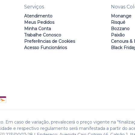
Serviços
Novas Co
Atendimento
Monange
Meus Pedidos
Risqué
Minha Conta
Bozzano
Trabalhe Conosco
Paixão
Preferências de Cookies
Cenoura & 
Acesso Funcionários
Black Frida
o. Em caso de variação, prevalecerá o preço vigente na "finaliza
cidade e respectivo regulamento será manifestada a partir do ac
511.223/0007-28 | Endereço: Avenida Caio Cotrim,46. Galpão 1. Ita