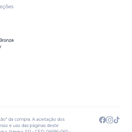
leções
Bronze
y
ção" da compra. A aceitação dos
esso e uso das páginas deste
qui. Itapevi, SP - CEP: 06696-060 -