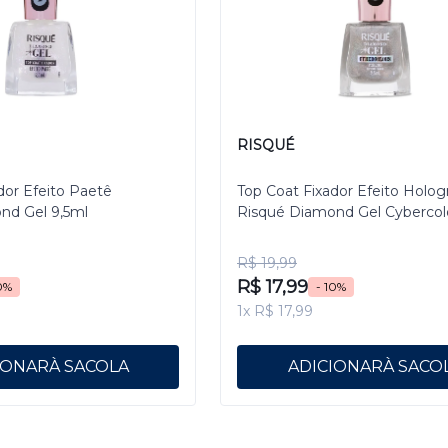
RISQUÉ
dor Efeito Paetê
Top Coat Fixador Efeito Holog
nd Gel 9,5ml
Risqué Diamond Gel Cybercol
Pixelizado 9,5 mL
R$ 19,99
R$ 17,99
0%
- 10%
1x R$ 17,99
IONAR
ADICIONAR