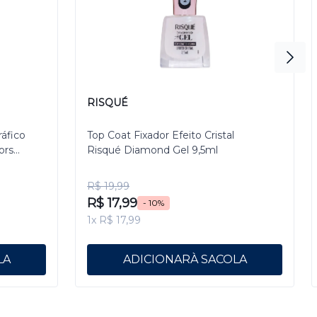
RISQUÉ
ráfico
Top Coat Fixador Efeito Cristal
ors
Risqué Diamond Gel 9,5ml
R$ 19,99
R$ 17,99
- 10%
1x R$ 17,99
ADICIONAR