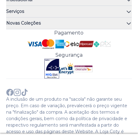
Quem somos
Serviços
Quiz de fragrâncias
Atendimento
Trocas e Devoluções
Novas Coleções
Meus Pedidos
Troque Fácil
Monange
Pagamento
Minha Conta
Perguntas Frequentes
Risqué
Trabalhe Conosco
Política de Pagamento
Bozzano
Preferências de Cookies
Política de Entrega
Paixão
Acesso Funcionários
Termos e Condições
Segurança
Cenoura & Bronze
Política de Privacidade
Black Friday
Comprar com CNPJ?
Sobre a COTY no mundo
A inclusão de um produto na "sacola" não garante seu
preço. Em caso de variação, prevalecerá o preço vigente
na "finalização" da compra. A aceitação dos termos e
condições gerais, bem como da política de privacidade e
respectivo regulamento será manifestada a partir do
acesso e uso das páginas deste Website. A Loja Coty é