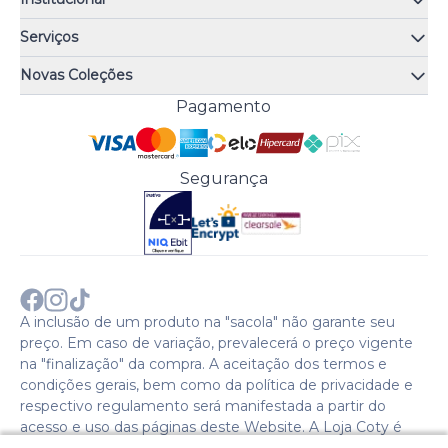
Quem somos
Serviços
Quiz de fragrâncias
Atendimento
Trocas e Devoluções
Novas Coleções
Meus Pedidos
Troque Fácil
Monange
Pagamento
Minha Conta
Perguntas Frequentes
Risqué
Trabalhe Conosco
Política de Pagamento
Bozzano
Preferências de Cookies
Política de Entrega
Paixão
Acesso Funcionários
Termos e Condições
Segurança
Cenoura & Bronze
Política de Privacidade
Black Friday
Comprar com CNPJ?
Sobre a COTY no mundo
A inclusão de um produto na "sacola" não garante seu
preço. Em caso de variação, prevalecerá o preço vigente
na "finalização" da compra. A aceitação dos termos e
condições gerais, bem como da política de privacidade e
respectivo regulamento será manifestada a partir do
acesso e uso das páginas deste Website. A Loja Coty é