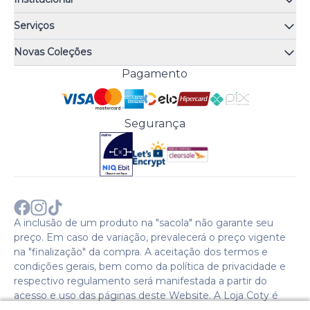
Quem somos
Serviços
Quiz de fragrâncias
Atendimento
Trocas e Devoluções
Novas Coleções
Meus Pedidos
Troque Fácil
Monange
Pagamento
Minha Conta
Perguntas Frequentes
Risqué
Trabalhe Conosco
Política de Pagamento
Bozzano
Preferências de Cookies
Política de Entrega
Paixão
Acesso Funcionários
Termos e Condições
Segurança
Cenoura & Bronze
Política de Privacidade
Black Friday
Comprar com CNPJ?
Sobre a COTY no mundo
A inclusão de um produto na "sacola" não garante seu
preço. Em caso de variação, prevalecerá o preço vigente
na "finalização" da compra. A aceitação dos termos e
condições gerais, bem como da política de privacidade e
respectivo regulamento será manifestada a partir do
acesso e uso das páginas deste Website. A Loja Coty é