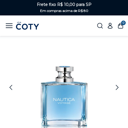
Frete fixo R$ 10,00 para SP
Em compras acima de R$ 80
0
Home
Perfumaria
Masculino