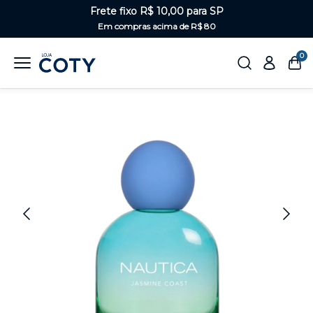
Frete fixo R$ 10,00 para SP
Em compras acima de R$ 80
0
Home
Perfumaria
Feminino