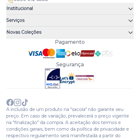
Institucional
Quem somos
Serviços
Quiz de fragrâncias
Atendimento
Trocas e Devoluções
Novas Coleções
Meus Pedidos
Troque Fácil
Monange
Pagamento
Minha Conta
Perguntas Frequentes
Risqué
Trabalhe Conosco
Política de Pagamento
Bozzano
Preferências de Cookies
Política de Entrega
Paixão
Acesso Funcionários
Termos e Condições
Segurança
Cenoura & Bronze
Política de Privacidade
Black Friday
Comprar com CNPJ?
Sobre a COTY no mundo
A inclusão de um produto na "sacola" não garante seu
preço. Em caso de variação, prevalecerá o preço vigente
na "finalização" da compra. A aceitação dos termos e
condições gerais, bem como da política de privacidade e
respectivo regulamento será manifestada a partir do