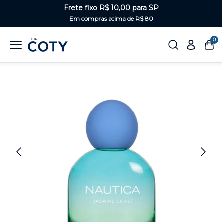
Frete fixo R$ 10,00 para SP
Em compras acima de R$ 80
0
Home
Perfumaria
Feminino