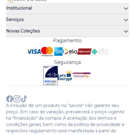
Institucional
Quem somos
Serviços
Quiz de fragrâncias
Atendimento
Trocas e Devoluções
Novas Coleções
Meus Pedidos
Troque Fácil
Monange
Pagamento
Minha Conta
Perguntas Frequentes
Risqué
Trabalhe Conosco
Política de Pagamento
Bozzano
Preferências de Cookies
Política de Entrega
Paixão
Acesso Funcionários
Termos e Condições
Segurança
Cenoura & Bronze
Política de Privacidade
Black Friday
Comprar com CNPJ?
Sobre a COTY no mundo
A inclusão de um produto na "sacola" não garante seu
preço. Em caso de variação, prevalecerá o preço vigente
na "finalização" da compra. A aceitação dos termos e
condições gerais, bem como da política de privacidade e
respectivo regulamento será manifestada a partir do