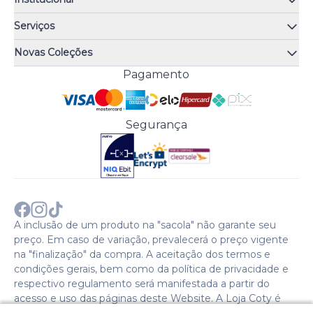
Quem somos
Serviços
Quiz de fragrâncias
Atendimento
Trocas e Devoluções
Novas Coleções
Meus Pedidos
Troque Fácil
Monange
Pagamento
Minha Conta
Perguntas Frequentes
Risqué
Trabalhe Conosco
Política de Pagamento
Bozzano
Preferências de Cookies
Política de Entrega
Paixão
Acesso Funcionários
Termos e Condições
Segurança
Cenoura & Bronze
Política de Privacidade
Black Friday
Comprar com CNPJ?
Sobre a COTY no mundo
A inclusão de um produto na "sacola" não garante seu
preço. Em caso de variação, prevalecerá o preço vigente
na "finalização" da compra. A aceitação dos termos e
condições gerais, bem como da política de privacidade e
respectivo regulamento será manifestada a partir do
acesso e uso das páginas deste Website. A Loja Coty é