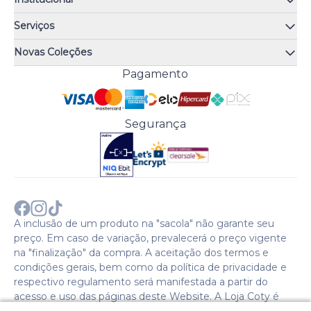
Quem somos
Serviços
Quiz de fragrâncias
Atendimento
Trocas e Devoluções
Novas Coleções
Meus Pedidos
Troque Fácil
Monange
Pagamento
Minha Conta
Perguntas Frequentes
Risqué
Trabalhe Conosco
Política de Pagamento
Bozzano
Preferências de Cookies
Política de Entrega
Paixão
Acesso Funcionários
Termos e Condições
Segurança
Cenoura & Bronze
Política de Privacidade
Black Friday
Comprar com CNPJ?
Sobre a COTY no mundo
A inclusão de um produto na "sacola" não garante seu
preço. Em caso de variação, prevalecerá o preço vigente
na "finalização" da compra. A aceitação dos termos e
condições gerais, bem como da política de privacidade e
respectivo regulamento será manifestada a partir do
acesso e uso das páginas deste Website. A Loja Coty é