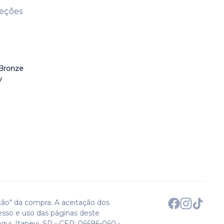
leções
Bronze
y
ção" da compra. A aceitação dos
esso e uso das páginas deste
qui. Itapevi, SP - CEP: 06696-060 -