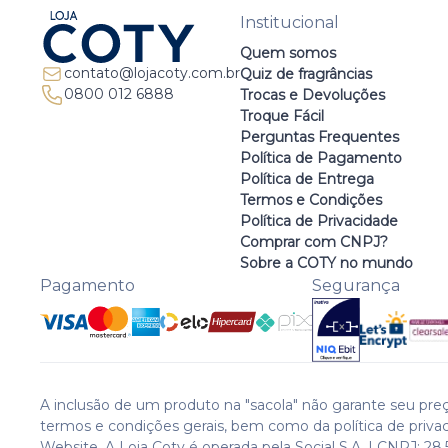
Institucional
Quem somos
contato@lojacoty.com.br
Quiz de fragrâncias
0800 012 6888
Trocas e Devoluções
Troque Fácil
Perguntas Frequentes
Política de Pagamento
Política de Entrega
Termos e Condições
Política de Privacidade
Comprar com CNPJ?
Sobre a COTY no mundo
Pagamento
Segurança
A inclusão de um produto na "sacola" não garante seu preç
termos e condições gerais, bem como da política de priva
Website. A Loja Coty é operada pela Social S.A. | CNPJ: 28.