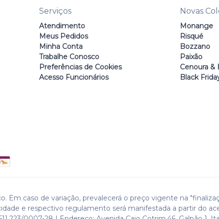
Serviços
Novas Co
Atendimento
Monange
Meus Pedidos
Risqué
Minha Conta
Bozzano
Trabalhe Conosco
Paixão
Preferências de Cookies
Cenoura & 
Acesso Funcionários
Black Frida
o. Em caso de variação, prevalecerá o preço vigente na "finaliza
cidade e respectivo regulamento será manifestada a partir do ac
511.223/0007-28 | Endereço: Avenida Caio Cotrim,46. Galpão 1. Ita