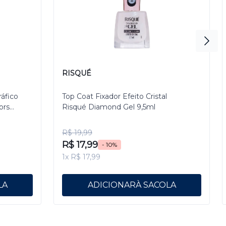
RISQUÉ
ráfico
Top Coat Fixador Efeito Cristal
ors
Risqué Diamond Gel 9,5ml
R$ 19,99
R$ 17,99
- 10%
1x R$ 17,99
ADICIONAR