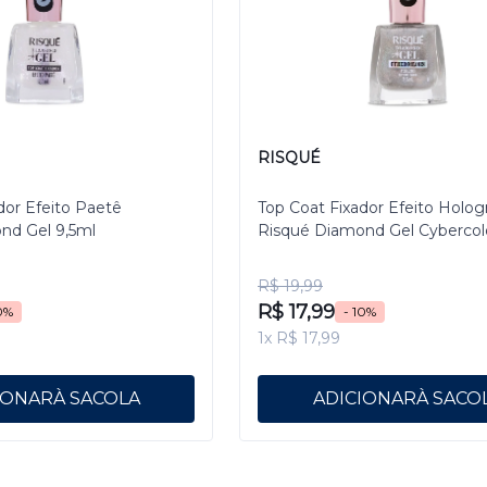
RISQUÉ
dor Efeito Paetê
Top Coat Fixador Efeito Holog
nd Gel 9,5ml
Risqué Diamond Gel Cybercol
Pixelizado 9,5 mL
R$ 19,99
R$ 17,99
0%
- 10%
1x R$ 17,99
IONAR
ADICIONAR