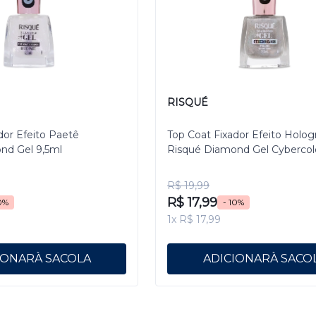
RISQUÉ
dor Efeito Paetê
Top Coat Fixador Efeito Holog
nd Gel 9,5ml
Risqué Diamond Gel Cybercol
Pixelizado 9,5 mL
R$ 19,99
R$ 17,99
0%
- 10%
1x R$ 17,99
IONAR
ADICIONAR