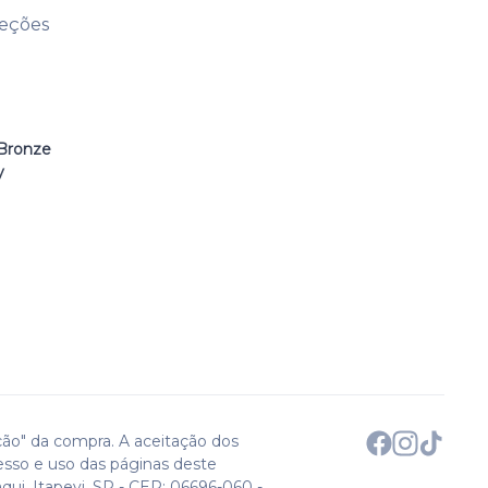
leções
Bronze
y
ção" da compra. A aceitação dos
esso e uso das páginas deste
qui. Itapevi, SP - CEP: 06696-060 -