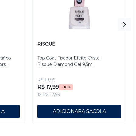
RISQUÉ
ráfico
Top Coat Fixador Efeito Cristal
ors
Risqué Diamond Gel 9,5ml
R$ 19,99
R$ 17,99
- 10%
1x R$ 17,99
ADICIONAR