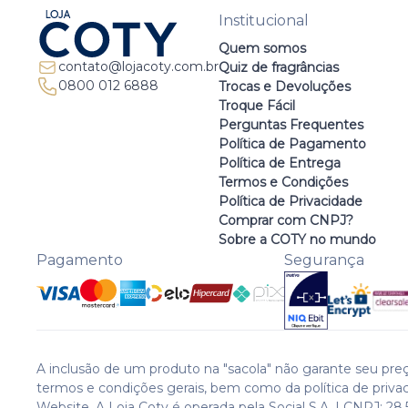
Institucional
Quem somos
contato@lojacoty.com.br
Quiz de fragrâncias
0800 012 6888
Trocas e Devoluções
Troque Fácil
Perguntas Frequentes
Política de Pagamento
Política de Entrega
Termos e Condições
Política de Privacidade
Comprar com CNPJ?
Sobre a COTY no mundo
Pagamento
Segurança
A inclusão de um produto na "sacola" não garante seu preç
termos e condições gerais, bem como da política de priva
Website. A Loja Coty é operada pela Social S.A. | CNPJ: 28.