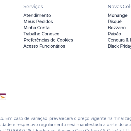
Serviços
Novas Co
Atendimento
Monange
Meus Pedidos
Risqué
Minha Conta
Bozzano
Trabalhe Conosco
Paixão
Preferências de Cookies
Cenoura & 
Acesso Funcionários
Black Frida
o. Em caso de variação, prevalecerá o preço vigente na "finaliza
cidade e respectivo regulamento será manifestada a partir do ac
511.223/0007-28 | Endereço: Avenida Caio Cotrim,46. Galpão 1. Ita