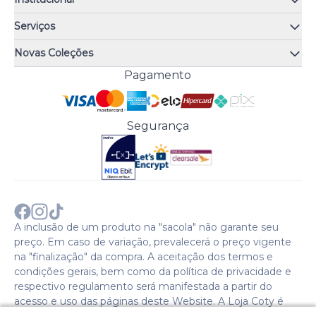
Quem somos
Serviços
Quiz de fragrâncias
Atendimento
Trocas e Devoluções
Novas Coleções
Meus Pedidos
Troque Fácil
Monange
Pagamento
Minha Conta
Perguntas Frequentes
Risqué
Trabalhe Conosco
Política de Pagamento
Bozzano
Preferências de Cookies
Política de Entrega
Paixão
Acesso Funcionários
Termos e Condições
Segurança
Cenoura & Bronze
Política de Privacidade
Black Friday
Comprar com CNPJ?
Sobre a COTY no mundo
A inclusão de um produto na "sacola" não garante seu
preço. Em caso de variação, prevalecerá o preço vigente
na "finalização" da compra. A aceitação dos termos e
condições gerais, bem como da política de privacidade e
respectivo regulamento será manifestada a partir do
acesso e uso das páginas deste Website. A Loja Coty é