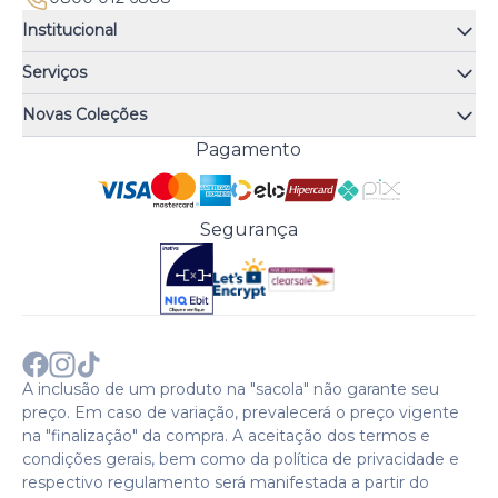
Institucional
Quem somos
Serviços
Quiz de fragrâncias
Atendimento
Trocas e Devoluções
Novas Coleções
Meus Pedidos
Troque Fácil
Monange
Pagamento
Minha Conta
Perguntas Frequentes
Risqué
Trabalhe Conosco
Política de Pagamento
Bozzano
Preferências de Cookies
Política de Entrega
Paixão
Acesso Funcionários
Termos e Condições
Segurança
Cenoura & Bronze
Política de Privacidade
Black Friday
Comprar com CNPJ?
Sobre a COTY no mundo
A inclusão de um produto na "sacola" não garante seu
preço. Em caso de variação, prevalecerá o preço vigente
na "finalização" da compra. A aceitação dos termos e
condições gerais, bem como da política de privacidade e
respectivo regulamento será manifestada a partir do