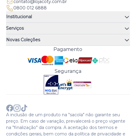
contato@lojacoty.com.br
0800 012 6888
Institucional
Quem somos
Serviços
Quiz de fragrâncias
Atendimento
Trocas e Devoluções
Novas Coleções
Meus Pedidos
Troque Fácil
Monange
Pagamento
Minha Conta
Perguntas Frequentes
Risqué
Trabalhe Conosco
Política de Pagamento
Bozzano
Preferências de Cookies
Política de Entrega
Paixão
Acesso Funcionários
Termos e Condições
Segurança
Cenoura & Bronze
Política de Privacidade
Black Friday
Comprar com CNPJ?
Sobre a COTY no mundo
A inclusão de um produto na "sacola" não garante seu
preço. Em caso de variação, prevalecerá o preço vigente
na "finalização" da compra. A aceitação dos termos e
condições gerais, bem como da política de privacidade e