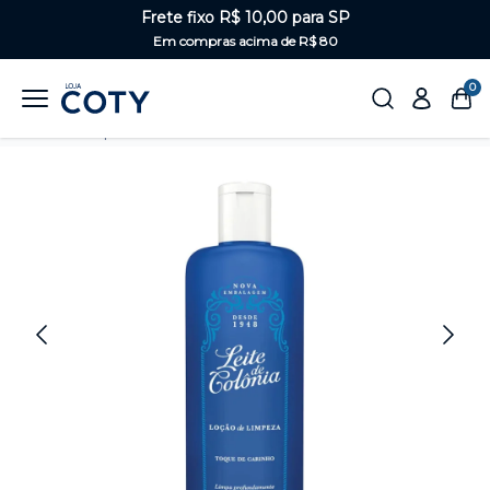
Frete fixo R$ 10,00 para SP
Em compras acima de R$ 80
0
Home
Corpo
Desodorantes