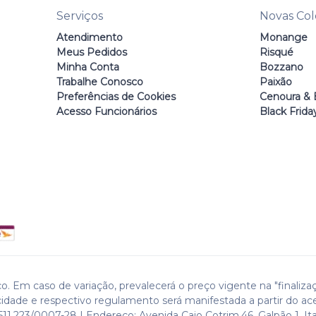
Serviços
Novas Co
Atendimento
Monange
Meus Pedidos
Risqué
Minha Conta
Bozzano
Trabalhe Conosco
Paixão
Preferências de Cookies
Cenoura & 
Acesso Funcionários
Black Frida
o. Em caso de variação, prevalecerá o preço vigente na "finaliza
cidade e respectivo regulamento será manifestada a partir do ac
511.223/0007-28 | Endereço: Avenida Caio Cotrim,46. Galpão 1. Ita