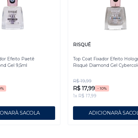
RISQUÉ
dor Efeito Paetê
Top Coat Fixador Efeito Holog
nd Gel 9,5ml
Risqué Diamond Gel Cybercol
Pixelizado 9,5 mL
R$ 19,99
R$ 17,99
0%
- 10%
1x R$ 17,99
IONAR
ADICIONAR