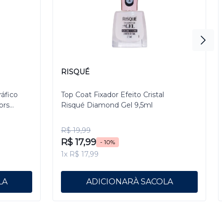
RISQUÉ
ráfico
Top Coat Fixador Efeito Cristal
ors
Risqué Diamond Gel 9,5ml
R$ 19,99
R$ 17,99
- 10%
1x R$ 17,99
ADICIONAR