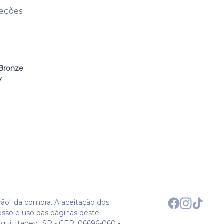
leções
Bronze
y
ção" da compra. A aceitação dos
esso e uso das páginas deste
qui. Itapevi, SP - CEP: 06696-060 -