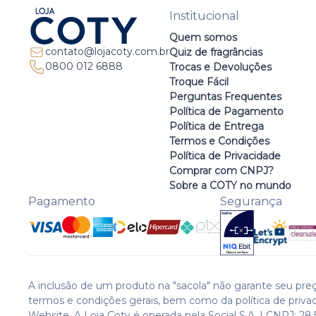
Institucional
Quem somos
contato@lojacoty.com.br
Quiz de fragrâncias
0800 012 6888
Trocas e Devoluções
Troque Fácil
Perguntas Frequentes
Política de Pagamento
Política de Entrega
Termos e Condições
Política de Privacidade
Comprar com CNPJ?
Sobre a COTY no mundo
Pagamento
Segurança
A inclusão de um produto na "sacola" não garante seu preç
termos e condições gerais, bem como da política de priva
Website. A Loja Coty é operada pela Social S.A. | CNPJ: 28.