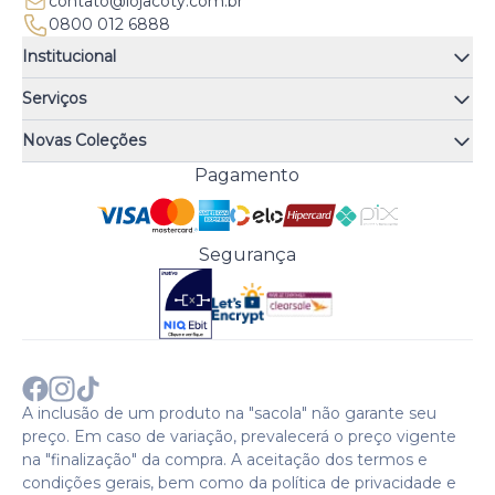
contato@lojacoty.com.br
0800 012 6888
Institucional
Quem somos
Serviços
Quiz de fragrâncias
Atendimento
Trocas e Devoluções
Novas Coleções
Meus Pedidos
Troque Fácil
Monange
Pagamento
Minha Conta
Perguntas Frequentes
Risqué
Trabalhe Conosco
Política de Pagamento
Bozzano
Preferências de Cookies
Política de Entrega
Paixão
Acesso Funcionários
Termos e Condições
Segurança
Cenoura & Bronze
Política de Privacidade
Black Friday
Comprar com CNPJ?
Sobre a COTY no mundo
A inclusão de um produto na "sacola" não garante seu
preço. Em caso de variação, prevalecerá o preço vigente
na "finalização" da compra. A aceitação dos termos e
condições gerais, bem como da política de privacidade e