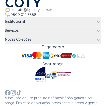
contato@lojacoty.com.br
0800 012 6888
Institucional
Quem somos
Serviços
Quiz de fragrâncias
Atendimento
Trocas e Devoluções
Novas Coleções
Meus Pedidos
Troque Fácil
Monange
Pagamento
Minha Conta
Perguntas Frequentes
Risqué
Trabalhe Conosco
Política de Pagamento
Bozzano
Preferências de Cookies
Política de Entrega
Paixão
Acesso Funcionários
Termos e Condições
Segurança
Cenoura & Bronze
Política de Privacidade
Black Friday
Comprar com CNPJ?
Sobre a COTY no mundo
A inclusão de um produto na "sacola" não garante seu
preço. Em caso de variação, prevalecerá o preço vigente