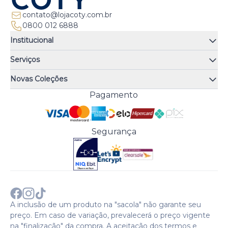
contato@lojacoty.com.br
0800 012 6888
Institucional
Quem somos
Serviços
Quiz de fragrâncias
Atendimento
Trocas e Devoluções
Novas Coleções
Meus Pedidos
Troque Fácil
Monange
Pagamento
Minha Conta
Perguntas Frequentes
Risqué
Trabalhe Conosco
Política de Pagamento
Bozzano
Preferências de Cookies
Política de Entrega
Paixão
Acesso Funcionários
Termos e Condições
Segurança
Cenoura & Bronze
Política de Privacidade
Black Friday
Comprar com CNPJ?
Sobre a COTY no mundo
A inclusão de um produto na "sacola" não garante seu
preço. Em caso de variação, prevalecerá o preço vigente
na "finalização" da compra. A aceitação dos termos e