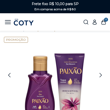
Frete fixo R$ 10,00 para SP
Em compras acima de R$ 80
0
Home
Corpo
Kits para o corpo
PROMOÇÃO