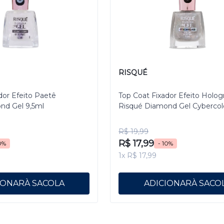
RISQUÉ
dor Efeito Paetê
Top Coat Fixador Efeito Holog
nd Gel 9,5ml
Risqué Diamond Gel Cybercol
Pixelizado 9,5 mL
R$ 19,99
R$ 17,99
0%
- 10%
1x R$ 17,99
IONAR
ADICIONAR