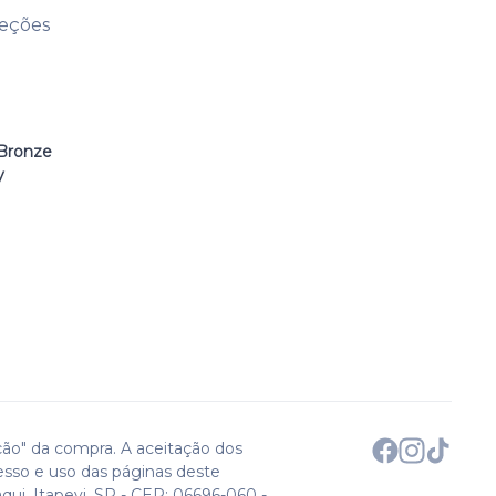
leções
Bronze
y
ção" da compra. A aceitação dos
esso e uso das páginas deste
qui. Itapevi, SP - CEP: 06696-060 -