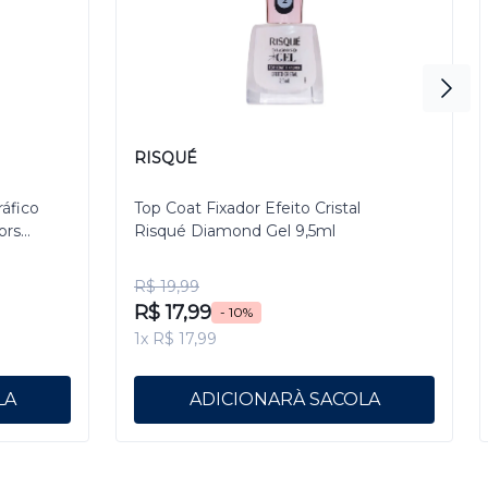
RISQUÉ
ráfico
Top Coat Fixador Efeito Cristal
ors
Risqué Diamond Gel 9,5ml
R$ 19,99
R$ 17,99
- 10%
1x R$ 17,99
ADICIONAR