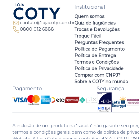
Institucional
Quem somos
contato@lojacoty.com.br
Quiz de fragrâncias
0800 012 6888
Trocas e Devoluções
Troque Fácil
Perguntas Frequentes
Política de Pagamento
Política de Entrega
Termos e Condições
Política de Privacidade
Comprar com CNPJ?
Sobre a COTY no mundo
Pagamento
Segurança
A inclusão de um produto na "sacola" não garante seu preç
termos e condições gerais, bem como da política de priva
Website. A Loja Coty é operada pela Social S.A. | CNPJ: 28.