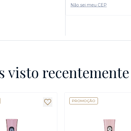
Não sei meu CEP
s visto recentement
PROMOÇÃO