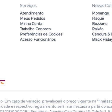
Serviços
Novas Co
Atendimento
Monange
Meus Pedidos
Risqué
Minha Conta
Bozzano
Trabalhe Conosco
Paixão
Preferências de Cookies
Cenoura & 
Acesso Funcionários
Black Frida
o. Em caso de variação, prevalecerá o preço vigente na "finaliza
cidade e respectivo regulamento será manifestada a partir do ac
511.223/0007-28 | Endereço: Avenida Caio Cotrim,46. Galpão 1. Ita