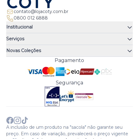
contato@lojacoty.com.br
0800 012 6888
Institucional
Quem somos
Serviços
Quiz de fragrâncias
Atendimento
Trocas e Devoluções
Novas Coleções
Meus Pedidos
Troque Fácil
Monange
Pagamento
Minha Conta
Perguntas Frequentes
Risqué
Trabalhe Conosco
Política de Pagamento
Bozzano
Preferências de Cookies
Política de Entrega
Paixão
Acesso Funcionários
Termos e Condições
Segurança
Cenoura & Bronze
Política de Privacidade
Black Friday
Comprar com CNPJ?
Sobre a COTY no mundo
A inclusão de um produto na "sacola" não garante seu
preço. Em caso de variação, prevalecerá o preço vigente