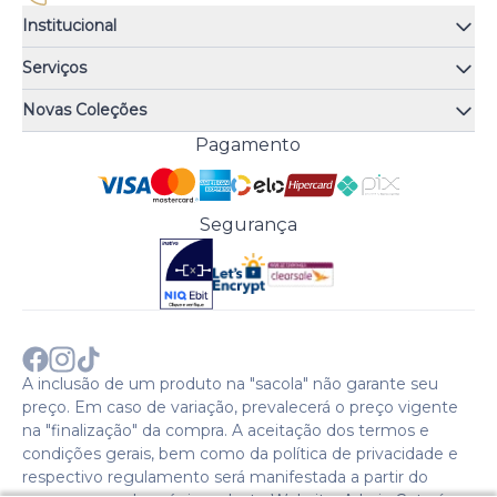
Institucional
Quem somos
Serviços
Quiz de fragrâncias
Atendimento
Trocas e Devoluções
Novas Coleções
Meus Pedidos
Troque Fácil
Monange
Pagamento
Minha Conta
Perguntas Frequentes
Risqué
Trabalhe Conosco
Política de Pagamento
Bozzano
Preferências de Cookies
Política de Entrega
Paixão
Acesso Funcionários
Termos e Condições
Segurança
Cenoura & Bronze
Política de Privacidade
Black Friday
Comprar com CNPJ?
Sobre a COTY no mundo
A inclusão de um produto na "sacola" não garante seu
preço. Em caso de variação, prevalecerá o preço vigente
na "finalização" da compra. A aceitação dos termos e
condições gerais, bem como da política de privacidade e
respectivo regulamento será manifestada a partir do