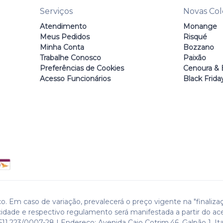
Serviços
Novas Co
Atendimento
Monange
Meus Pedidos
Risqué
Minha Conta
Bozzano
Trabalhe Conosco
Paixão
Preferências de Cookies
Cenoura & 
Acesso Funcionários
Black Frida
o. Em caso de variação, prevalecerá o preço vigente na "finaliza
cidade e respectivo regulamento será manifestada a partir do ac
511.223/0007-28 | Endereço: Avenida Caio Cotrim,46. Galpão 1. Ita