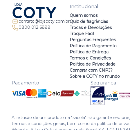
Institucional
Quem somos
contato@lojacoty.com.br
Quiz de fragrâncias
0800 012 6888
Trocas e Devoluções
Troque Fácil
Perguntas Frequentes
Política de Pagamento
Política de Entrega
Termos e Condições
Política de Privacidade
Comprar com CNPJ?
Sobre a COTY no mundo
Pagamento
Segurança
A inclusão de um produto na "sacola" não garante seu preç
termos e condições gerais, bem como da política de priva
Website. A Loja Coty é operada pela Social S.A. | CNPJ: 28.