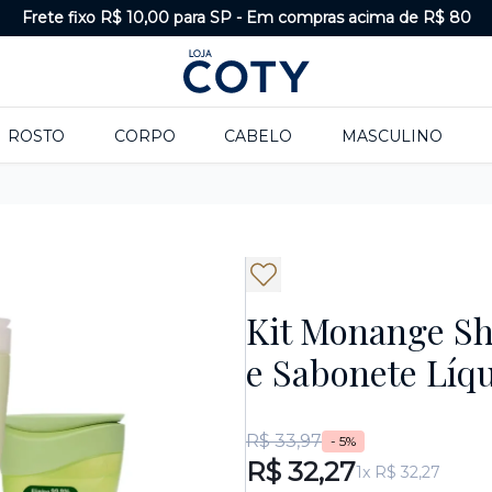
Frete fixo R$ 10,00 para SP
-
Em compras acima de R$ 80
ROSTO
CORPO
CABELO
MASCULINO
Kit Monange S
e Sabonete Líq
R$ 33,97
- 5%
R$ 32,27
1x R$ 32,27