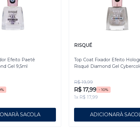
RISQUÉ
dor Efeito Paetê
Top Coat Fixador Efeito Holog
nd Gel 9,5ml
Risqué Diamond Gel Cybercol
Pixelizado 9,5 mL
R$ 19,99
R$ 17,99
0%
- 10%
1x R$ 17,99
IONAR
ADICIONAR