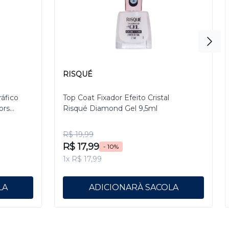
RISQUÉ
ráfico
Top Coat Fixador Efeito Cristal
ors
Risqué Diamond Gel 9,5ml
R$ 19,99
R$ 17,99
- 10%
1x R$ 17,99
ADICIONAR