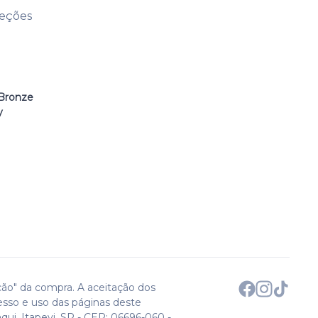
leções
Bronze
y
ção" da compra. A aceitação dos
esso e uso das páginas deste
qui. Itapevi, SP - CEP: 06696-060 -