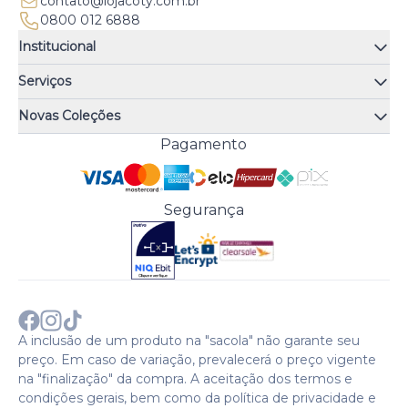
contato@lojacoty.com.br
0800 012 6888
Institucional
Quem somos
Serviços
Quiz de fragrâncias
Atendimento
Trocas e Devoluções
Novas Coleções
Meus Pedidos
Troque Fácil
Monange
Pagamento
Minha Conta
Perguntas Frequentes
Risqué
Trabalhe Conosco
Política de Pagamento
Bozzano
Preferências de Cookies
Política de Entrega
Paixão
Acesso Funcionários
Termos e Condições
Segurança
Cenoura & Bronze
Política de Privacidade
Black Friday
Comprar com CNPJ?
Sobre a COTY no mundo
A inclusão de um produto na "sacola" não garante seu
preço. Em caso de variação, prevalecerá o preço vigente
na "finalização" da compra. A aceitação dos termos e
condições gerais, bem como da política de privacidade e