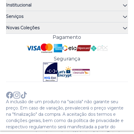
Institucional
Quem somos
Serviços
Quiz de fragrâncias
Atendimento
Trocas e Devoluções
Novas Coleções
Meus Pedidos
Troque Fácil
Monange
Pagamento
Minha Conta
Perguntas Frequentes
Risqué
Trabalhe Conosco
Política de Pagamento
Bozzano
Preferências de Cookies
Política de Entrega
Paixão
Acesso Funcionários
Termos e Condições
Segurança
Cenoura & Bronze
Política de Privacidade
Black Friday
Comprar com CNPJ?
Sobre a COTY no mundo
A inclusão de um produto na "sacola" não garante seu
preço. Em caso de variação, prevalecerá o preço vigente
na "finalização" da compra. A aceitação dos termos e
condições gerais, bem como da política de privacidade e
respectivo regulamento será manifestada a partir do
acesso e uso das páginas deste Website. A Loja Coty é