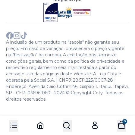
Cenoura & Bronze
Política de Privacidade
Black Friday
Comprar com CNPJ?
Sobre a COTY no mundo
A inclusão de um produto na "sacola" não garante seu
preço. Em caso de variação, prevalecerá o preço vigente
na "finalização" da compra. A aceitação dos termos e
condições gerais, bem como da política de privacidade e
respectivo regulamento será manifestada a partir do
acesso e uso das páginas deste Website. A Loja Coty é
operada pela Social S.A. | CNPJ: 28.511.223/0007-28 |
Endereço: Avenida Caio Cotrim,46. Galpão 1. Itaqui. Itapevi,
SP - CEP: 06696-060 - 2024 © Copyright Coty. Todos os
direitos reservados.
0
0012340123456789