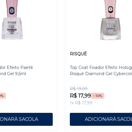
RISQUÉ
dor Efeito Paetê
Top Coat Fixador Efeito Holog
nd Gel 9,5ml
Risqué Diamond Gel Cybercol
Pixelizado 9,5 mL
R$ 19,99
R$ 17,99
0%
- 10%
1x R$ 17,99
IONAR
ADICIONAR