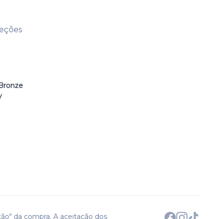
leções
Bronze
y
ção" da compra. A aceitação dos