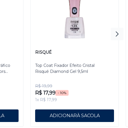
RISQUÉ
ráfico
Top Coat Fixador Efeito Cristal
ors
Risqué Diamond Gel 9,5ml
R$ 19,99
R$ 17,99
- 10%
1x R$ 17,99
ADICIONAR