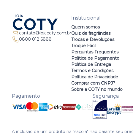
Institucional
Quem somos
contato@lojacoty.com.br
Quiz de fragrâncias
0800 012 6888
Trocas e Devoluções
Troque Fácil
Perguntas Frequentes
Política de Pagamento
Política de Entrega
Termos e Condições
Política de Privacidade
Comprar com CNPJ?
Sobre a COTY no mundo
Pagamento
Segurança
A inclusão de um produto na "sacola" não garante seu preç