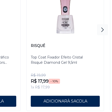
RISQUÉ
ráfico
Top Coat Fixador Efeito Cristal
ors
Risqué Diamond Gel 9,5ml
R$ 19,99
R$ 17,99
- 10%
1x R$ 17,99
ADICIONAR