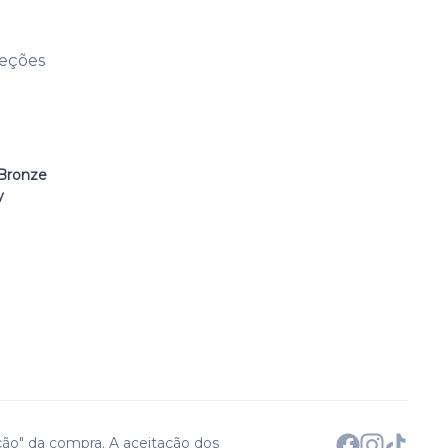
leções
Bronze
y
ção" da compra. A aceitação dos