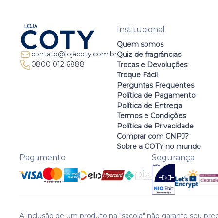
Institucional
Quem somos
contato@lojacoty.com.br
Quiz de fragrâncias
0800 012 6888
Trocas e Devoluções
Troque Fácil
Perguntas Frequentes
Política de Pagamento
Política de Entrega
Termos e Condições
Política de Privacidade
Comprar com CNPJ?
Sobre a COTY no mundo
Pagamento
Segurança
A inclusão de um produto na "sacola" não garante seu preç