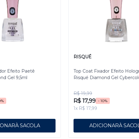
RISQUÉ
dor Efeito Paetê
Top Coat Fixador Efeito Holog
nd Gel 9,5ml
Risqué Diamond Gel Cybercol
Pixelizado 9,5 mL
R$ 19,99
R$ 17,99
0%
- 10%
1x R$ 17,99
IONAR
ADICIONAR