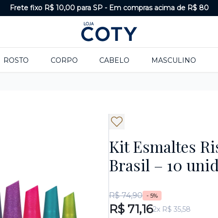
Frete fixo R$ 10,00 para SP
-
Em compras acima de R$ 80
ROSTO
CORPO
CABELO
MASCULINO
Kit Esmaltes R
Brasil – 10 uni
R$ 74,90
- 5%
R$ 71,16
2x R$ 35,58