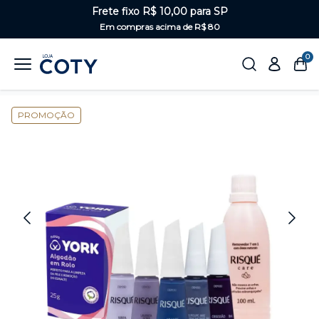
Frete fixo R$ 10,00 para SP
Em compras acima de R$ 80
0
Home
Unhas
Kits de esmaltes
PROMOÇÃO