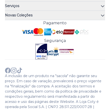
Quem somos
Serviços
Quiz de fragrâncias
Atendimento
Trocas e Devoluções
Novas Coleções
Meus Pedidos
Troque Fácil
Monange
Pagamento
Minha Conta
Perguntas Frequentes
Risqué
Trabalhe Conosco
Política de Pagamento
Bozzano
Preferências de Cookies
Política de Entrega
Paixão
Acesso Funcionários
Termos e Condições
Segurança
Cenoura & Bronze
Política de Privacidade
Black Friday
Comprar com CNPJ?
Sobre a COTY no mundo
A inclusão de um produto na "sacola" não garante seu
preço. Em caso de variação, prevalecerá o preço vigente
na "finalização" da compra. A aceitação dos termos e
condições gerais, bem como da política de privacidade e
respectivo regulamento será manifestada a partir do
acesso e uso das páginas deste Website. A Loja Coty é
operada pela Social S.A. | CNPJ: 28.511.223/0007-28 |