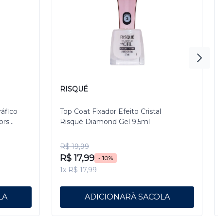
RISQUÉ
ráfico
Top Coat Fixador Efeito Cristal
ors
Risqué Diamond Gel 9,5ml
R$ 19,99
R$ 17,99
- 10%
1x R$ 17,99
ADICIONAR