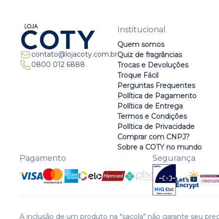
Institucional
Quem somos
contato@lojacoty.com.br
Quiz de fragrâncias
0800 012 6888
Trocas e Devoluções
Troque Fácil
Perguntas Frequentes
Política de Pagamento
Política de Entrega
Termos e Condições
Política de Privacidade
Comprar com CNPJ?
Sobre a COTY no mundo
Pagamento
Segurança
A inclusão de um produto na "sacola" não garante seu preç