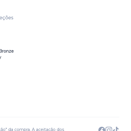
leções
Bronze
y
ção" da compra. A aceitação dos