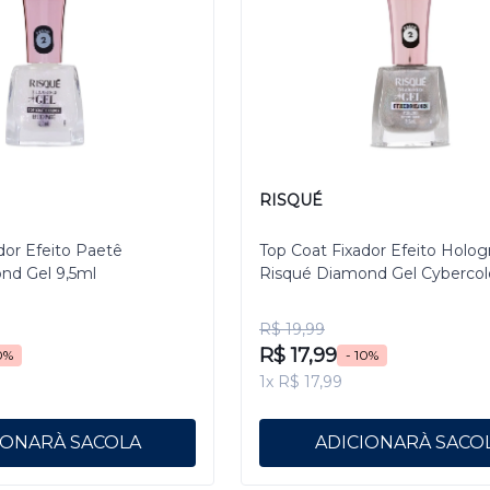
RISQUÉ
dor Efeito Paetê
Top Coat Fixador Efeito Holog
nd Gel 9,5ml
Risqué Diamond Gel Cybercol
Pixelizado 9,5 mL
R$ 19,99
R$ 17,99
0%
- 10%
1x R$ 17,99
IONAR
ADICIONAR