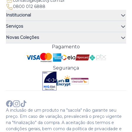
contato@lojacoty.com.br
0800 012 6888
Institucional
Quem somos
Serviços
Quiz de fragrâncias
Atendimento
Trocas e Devoluções
Novas Coleções
Meus Pedidos
Troque Fácil
Monange
Pagamento
Minha Conta
Perguntas Frequentes
Risqué
Trabalhe Conosco
Política de Pagamento
Bozzano
Preferências de Cookies
Política de Entrega
Paixão
Acesso Funcionários
Termos e Condições
Segurança
Cenoura & Bronze
Política de Privacidade
Black Friday
Comprar com CNPJ?
Sobre a COTY no mundo
A inclusão de um produto na "sacola" não garante seu
preço. Em caso de variação, prevalecerá o preço vigente
na "finalização" da compra. A aceitação dos termos e
condições gerais, bem como da política de privacidade e